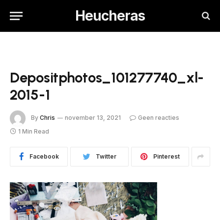
Heucheras
Depositphotos_101277740_xl-
2015-1
By
Chris
november 13, 2021
Geen reacties
1 Min Read
Facebook
Twitter
Pinterest