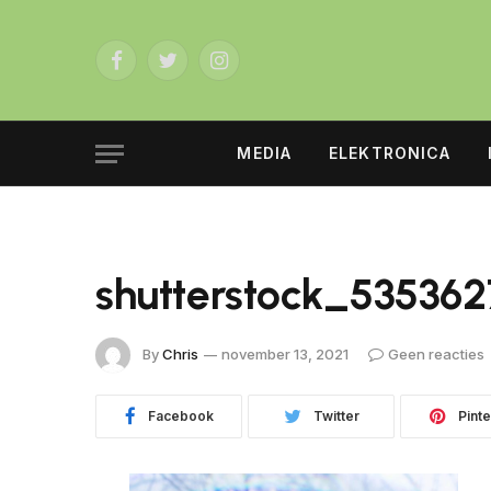
Facebook
Twitter
Instagram
MEDIA
ELEKTRONICA
shutterstock_535362
By
Chris
november 13, 2021
Geen reacties
Facebook
Twitter
Pinte